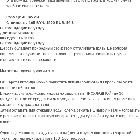
Эта покупка убережет ваш любимый стул от шерсти, а кошка получит
удобное спальное место.
Размер: 40×45 см
Стоимость: 165 BYN/ 4500 RUB/ 56 $
Рекомендации по уходу
Доставка и оплата
Как сделать заказ
Рекомендации по уходу
Шерсть обладает природным свойством отталкивать грязь. Её волокна
напоминают пружинки, не позволяют загрязнениям проникать глубоко
и оставляют их на поверхности.
Мы рекомендуем сухую чистку.
От шерсти питомца можно почистить липким роликом или пропылесосить
на низких оборотах.
В крайних случаях можно аккуратно замочить в ПРОХЛАДНОЙ (до 30
градусов!) воде со средством для ухода за шерстью с ланолином (избегайте
сильно пахнущих составов).
Затем оставить для стекания воды, слегка отжать НЕ выкручивая! Расправить
и разложить на впитывающую поверхность для сушки (как сушите шерстяные
вещи).
Одеяльце можно прогладить с паром (почти в сухом состоянии) через х/б
ткань при температуре утюга 130−160 градусов.