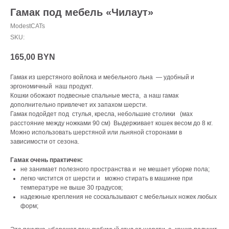
Гамак под мебель «Чилаут»
ModestCATs
SKU:
165,00
BYN
Гамак из шерстяного войлока и мебельного льна — удобный и
эргономичный наш продукт.
Кошки обожают подвесные спальные места, а наш гамак
дополнительно привлечет их запахом шерсти.
Гамак подойдет под стулья, кресла, небольшие столики (мax
расстояние между ножками 90 см) Выдерживает кошек весом до 8 кг.
Можно использовать шерстяной или льняной сторонами в
зависимости от сезона.
Гамак очень практичен:
не занимает полезного пространства и не мешает уборке пола;
легко чистится от шерсти и можно стирать в машинке при
температуре не выше 30 градусов;
надежные крепления не соскальзывают с мебельных ножек любых
форм;