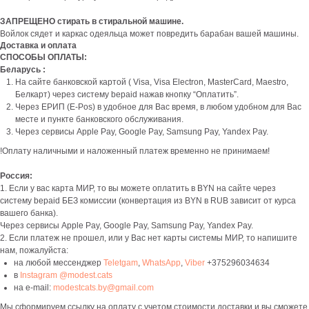
ЗАПРЕЩЕНО стирать в стиральной машине.
Войлок сядет и каркас одеяльца может повредить барабан вашей машины.
Доставка и оплата
СПОСОБЫ ОПЛАТЫ:
Беларусь :
На сайте банковской картой ( Visa, Visa Electron, MasterCard, Maestro,
Белкарт) через систему bepaid нажав кнопку “Оплатить”.
Через ЕРИП (E-Pos) в удобное для Вас время, в любом удобном для Вас
месте и пункте банковского обслуживания.
Через сервисы Apple Pay, Google Pay, Samsung Pay, Yandex Pay.
!Оплату наличными и наложенный платеж временно не принимаем!
Россия:
1. Если у вас карта МИР, то вы можете оплатить в BYN на сайте через
систему bepaid БЕЗ комиссии (конвертация из BYN в RUB зависит от курса
вашего банка).
Через сервисы Apple Pay, Google Pay, Samsung Pay, Yandex Pay.
2. Если платеж не прошел, или у Вас нет карты системы МИР, то напишите
нам, пожалуйста:
на любой мессенджер
Teletgam
,
WhatsApp
,
Viber
+375296034634
в
Instagram @modest.cats
на e-mail:
modestcats.by@gmail.com
Мы сформируем ссылку на оплату с учетом стоимости доставки и вы сможете