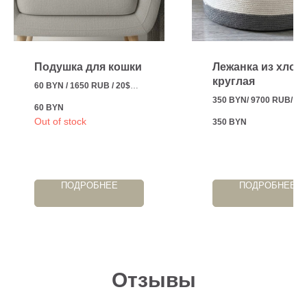
Подушка для кошки
Лежанка из хлоп
круглая
60 BYN / 1650 RUB / 20$
350 BYN/ 9700 RUB/ 12
60
BYN
Эргономичная и
Out of stock
350
BYN
универсальная лежанка
ПОДРОБНЕЕ
ПОДРОБНЕЕ
Отзывы