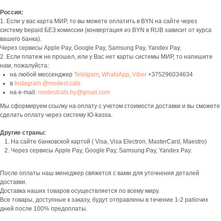
Россия:
1. Если у вас карта МИР, то вы можете оплатить в BYN на сайте через
систему bepaid БЕЗ комиссии (конвертация из BYN в RUB зависит от курса
вашего банка).
Через сервисы Apple Pay, Google Pay, Samsung Pay, Yandex Pay.
2. Если платеж не прошел, или у Вас нет карты системы МИР, то напишите
нам, пожалуйста:
на любой мессенджер
Teletgam
,
WhatsApp
,
Viber
+375296034634
в
Instagram @modest.cats
на e-mail:
modestcats.by@gmail.com
Мы сформируем ссылку на оплату с учетом стоимости доставки и вы сможете
сделать оплату через систему Ю-kassa.
Другие страны:
На сайте банковской картой ( Visa, Visa Electron, MasterCard, Maestro)
Через сервисы Apple Pay, Google Pay, Samsung Pay, Yandex Pay.
После оплаты наш менеджер свяжется с вами для уточнения деталей
доставки.
Доставка наших товаров осуществляется по всему миру.
Все товары, доступные к заказу, будут отправлены в течение 1-2 рабочих
дней после 100% предоплаты.