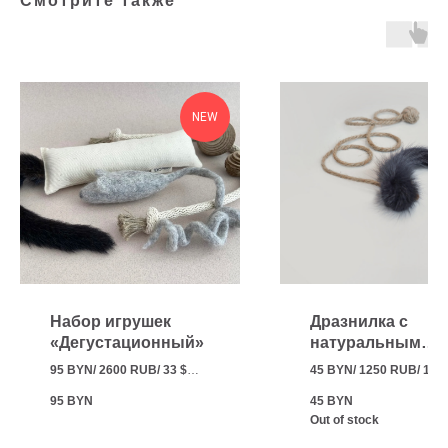
Смотрите также
NEW
Набор игрушек
Дразнилка с
«Дегустационный»
натуральным
мехом
95 BYN/ 2600 RUB/ 33 $
45 BYN/ 1250 RUB/ 16 $
В состав набора вошли
Игрушка с натуральны
95
BYN
45
BYN
самые популярные и часто
мехом и колокольчиком
Out of stock
покупаемые нашими
внутри.
клиентами игрушки.