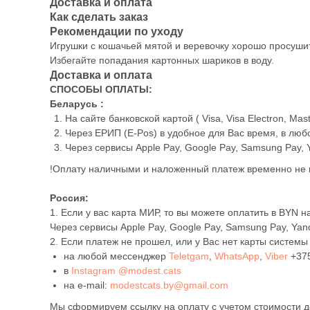
Доставка и оплата
Как сделать заказ
Рекомендации по уходу
Игрушки с кошачьей мятой и веревочку хорошо просушит
Избегайте попадания картонных шариков в воду.
Доставка и оплата
СПОСОБЫ ОПЛАТЫ:
Беларусь :
На сайте банковской картой ( Visa, Visa Electron, Ma
Через ЕРИП (E-Pos) в удобное для Вас время, в люб
Через сервисы Apple Pay, Google Pay, Samsung Pay, 
!Оплату наличными и наложенный платеж временно не
Россия:
1. Если у вас карта МИР, то вы можете оплатить в BYN н
Через сервисы Apple Pay, Google Pay, Samsung Pay, Yan
2. Если платеж не прошел, или у Вас нет карты системы
на любой мессенджер
Teletgam
,
WhatsApp
,
Viber
+37
в
Instagram @modest.cats
на e-mail:
modestcats.by@gmail.com
Мы сформируем ссылку на оплату с учетом стоимости до