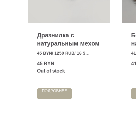
Дразнилка с
Б
натуральным мехом
н
и
45 BYN/ 1250 RUB/ 16 $
41
(
Игрушка с натуральным
Ки
45
BYN
4
мехом и колокольчиком
на
Out of stock
внутри.
на
ко
ПОДРОБНЕЕ