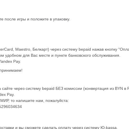
е после игры и положите в упаковку.
sterCard, Maestro, Белкарт) через систему bepaid нажав кнопку “Опла
ом удобном для Вас месте и пункте банковского обслуживания.
Yandex Pay.
 принимаем!
а сайте через систему bepaid БЕЗ комиссии (конвертация из BYN в 
dex Pay.
 МИР, то напишите нам, пожалуйста:
5296034634
ставки и вы сможете сделать оплату через систему Ю-kassa.