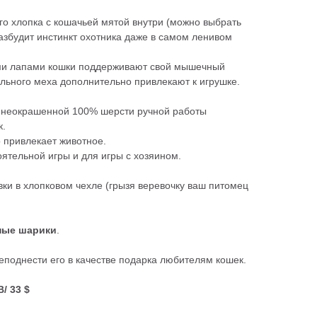
го хлопка с кошачьей мятой внутри (можно выбрать
азбудит инстинкт охотника даже в самом ленивом
ими лапами кошки поддерживают свой мышечный
рального меха дополнительно привлекают к игрушке.
 неокрашенной 100% шерсти ручной работы
к.
 привлекает животное.
ятельной игры и для игры с хозяином.
вки в хлопковом чехле (грызя веревочку ваш питомец
ные шарики
.
еподнести его в качестве подарка любителям кошек.
/ 33 $