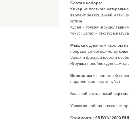
Состав набора:
Кикер
из плотного натурально
вариант без кошачьей мяты) р
котике.
Кусая и толкая игрушку задн
тонус. Запах и текстура нату
Мышка
с длинным хвостом из
понравится большинству коше
Запах и фактура шерсти особо
Игрушка подойдет для самосто
Веревочка
из пеньковой вере
параллельно чистит зубы)
Большой и маленький
картон
Упаковка набора позволяет пр
Стоимость: 95 BYN/ 2600 RUB