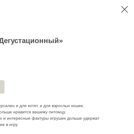
«Дегустационный»
сален и для котят, и для взрослых кошек.
больше нравится вашему питомцу.
х и интересные фактуры игрушек дольше удержат
е в игру.