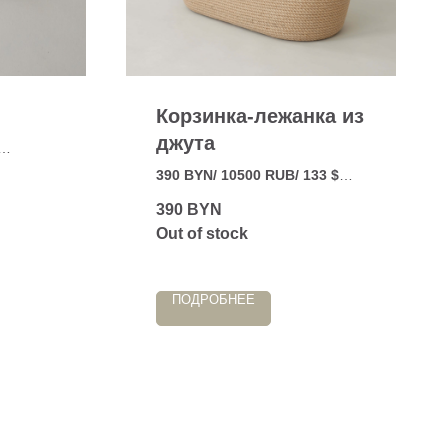
Корзинка-лежанка из
джута
390 BYN/ 10500 RUB/ 133 $
 без
Эргономичная и
390
BYN
.
универсальная корзинка-
Out of stock
лежанка.
ПОДРОБНЕЕ